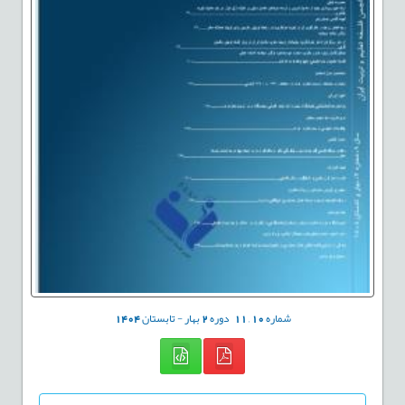
شماره
10
,
11
دوره
2
بهار - تابستان
1404