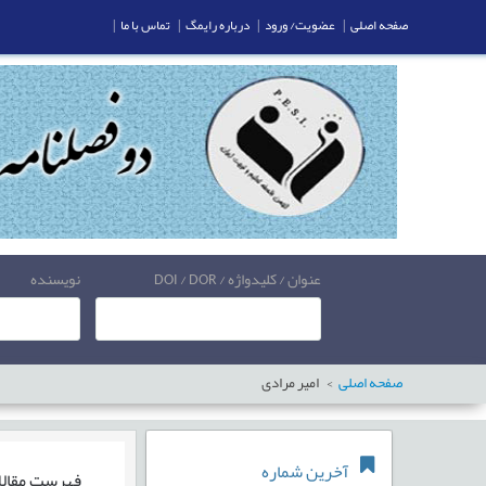
صفحه اصلی
|
عضویت/ ورود
|
درباره رایمگ
|
تماس با ما
|
عنوان / کلیدواژه / DOI / DOR
نویسنده
صفحه اصلی
امیر مرادی
آخرین شماره
فهرست مقال