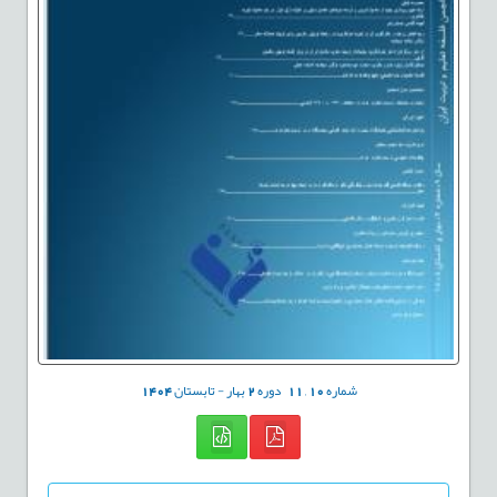
شماره
10
,
11
دوره
2
بهار - تابستان
1404