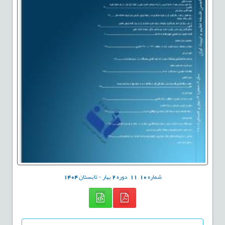
شماره
10
,
11
دوره
2
بهار - تابستان
1404