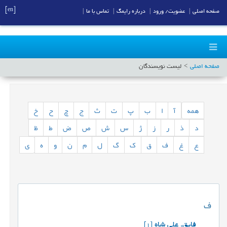
[en]
صفحه اصلی
|
عضویت/ ورود
|
درباره رایمگ
|
تماس با ما
|
صفحه اصلی
لیست نویسندگان
همه
آ
ا
ب
پ
ت
ث
ج
چ
ح
خ
د
ذ
ر
ز
ژ
س
ش
ص
ض
ط
ظ
ع
غ
ف
ق
ک
گ
ل
م
ن
و
ه
ی
ف
فایق. علی شاه
[1]