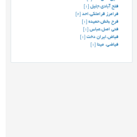
فتح آبادی.جلیل
[1]
فرامرز قراملکي.احد
[2]
فرح بخش.حمیده
[1]
فنی اصل.عباس
[1]
فیاض.ایران دخت
[1]
فیاضی. مینا
[1]