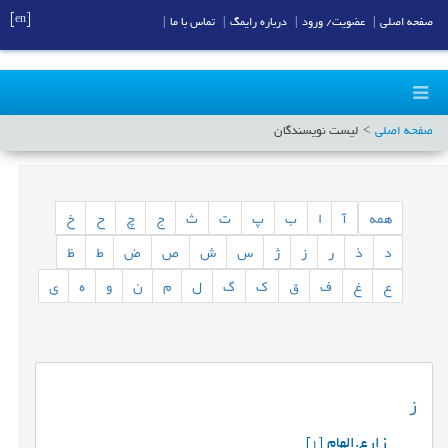
[en]
صفحه اصلی
|
عضویت/ ورود
|
درباره رایمگ
|
تماس با ما
|
صفحه اصلی
لیست نویسندگان
همه
آ
ا
ب
پ
ت
ث
ج
چ
ح
خ
د
ذ
ر
ز
ژ
س
ش
ص
ض
ط
ظ
ع
غ
ف
ق
ک
گ
ل
م
ن
و
ه
ی
ز
زارع.الهام
[1]