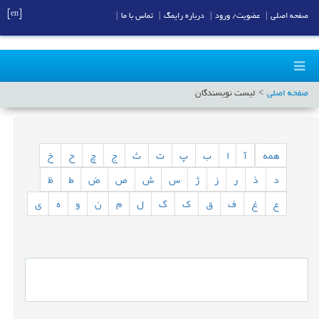
[en]
صفحه اصلی
|
عضویت/ ورود
|
درباره رایمگ
|
تماس با ما
|
صفحه اصلی
لیست نویسندگان
همه
آ
ا
ب
پ
ت
ث
ج
چ
ح
خ
د
ذ
ر
ز
ژ
س
ش
ص
ض
ط
ظ
ع
غ
ف
ق
ک
گ
ل
م
ن
و
ه
ی