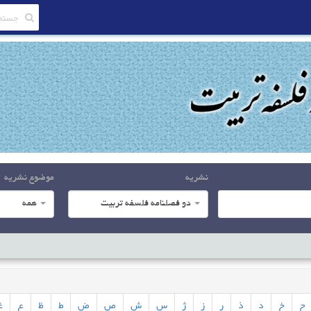
نشریه
موضوع نشریه
دو فصلنامه فلسفه تربیت
همه
ح
خ
د
ذ
ر
ز
ژ
س
ش
ص
ض
ط
ظ
ع
غ