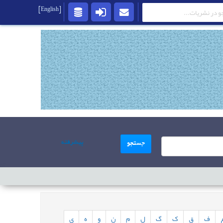
[English]
پیشرفته
جستجو
ف
ق
ک
گ
ل
م
ن
و
ه
ی