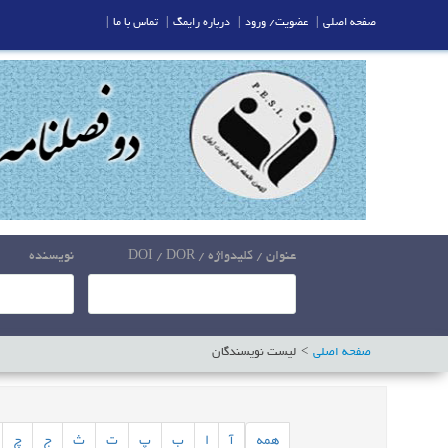
صفحه اصلی
|
عضویت/ ورود
|
درباره رایمگ
|
تماس با ما
|
عنوان / کلیدواژه / DOI / DOR
نویسنده
صفحه اصلی
لیست نویسندگان
همه
آ
ا
ب
پ
ت
ث
ج
چ