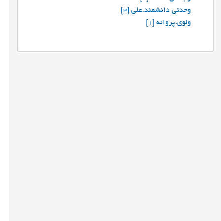
وحدتی دانشمند.علی
[3]
ولوی.پروانه
[1]