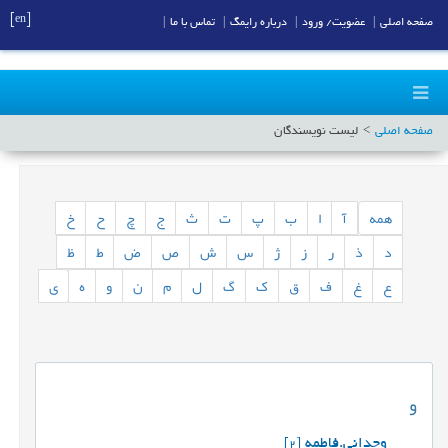
[en]
صفحه اصلی
|
عضویت/ ورود
|
درباره رایمگ
|
تماس با ما
|
صفحه اصلی
لیست نویسندگان
همه
آ
ا
ب
پ
ت
ث
ج
چ
ح
خ
د
ذ
ر
ز
ژ
س
ش
ص
ض
ط
ظ
ع
غ
ف
ق
ک
گ
ل
م
ن
و
ه
ی
و
وجدانی.فاطمه
[2]