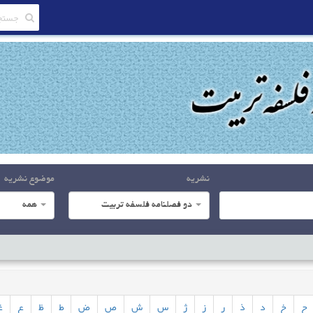
نشریه
موضوع نشریه
دو فصلنامه فلسفه تربیت
همه
ح
خ
د
ذ
ر
ز
ژ
س
ش
ص
ض
ط
ظ
ع
غ