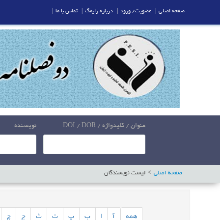
صفحه اصلی
|
عضویت/ ورود
|
درباره رایمگ
|
تماس با ما
|
عنوان / کلیدواژه / DOI / DOR
نویسنده
صفحه اصلی
لیست نویسندگان
همه
آ
ا
ب
پ
ت
ث
ج
چ