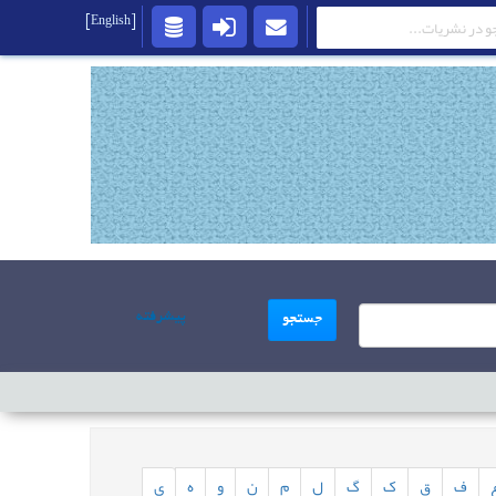
[English]
پیشرفته
جستجو
ف
ق
ک
گ
ل
م
ن
و
ه
ی