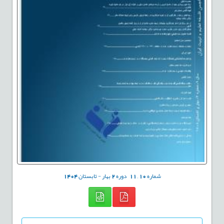
شماره
10
,
11
دوره
2
بهار - تابستان
1404