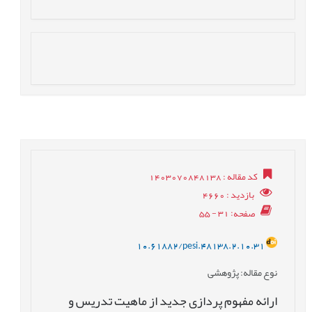
کد مقاله
: 1403070848138
بازدید
: 4660
صفحه
: 31 - 55
10.61882/pesi.48138.2.10.31
نوع مقاله
: پژوهشی
ارائه مفهوم پردازی جدید از ماهیت تدریس و