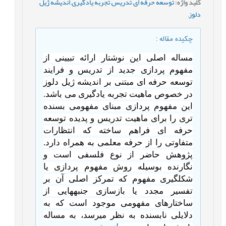
کلید واژه
:
توسعه حرفه ای
,
تدریس
,
تجربه یادگیری
,
اندیشه ژیل
دلوز
,
چکیده مقاله
:
مساله اصلی این نوشتار ارائه تبیینی از
مفهوم پردازی جدید از تدریس و فرایند
توسعه حرفه ای مبتنی بر اندیشه ژیل دلوز
در خصوص ماهیت تجربه یادگیری می باشد.
این مفهوم پردازی مبنای مفهومی بسنده
تری را برای ماهیت تدریس و پدیده توسعه
حرفه ای فراهم ساخته که انتظارات
متفاوتی را از حرفه معلمی به همراه دارد.
پژوهش حاضر از نوع فلسفی است و
نگارنده بوسیله روش مفهوم پردازی یا
شکل­گیری مفهوم که تمرکز اصلی آن بر
تفسیر مجدد یا بازسازی جنبه­هایی از
ساختارهای مفهومی موجود است که به
دلایلی نابسنده به نظر می­رسد، به مساله