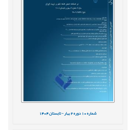
شماره
10
دوره
2
بهار - تابستان
1404