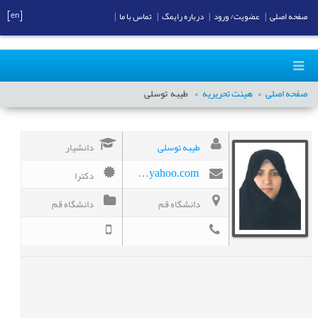
[en]
صفحه اصلی
|
عضویت/ ورود
|
درباره رایمگ
|
تماس با ما
|
صفحه اصلی
هیئت تحریریه
طیبه
توسلی
طیبه توسلی
دانشیار
دکترا
tavassoli_t@yahoo.com
دانشگاه قم
دانشگاه قم