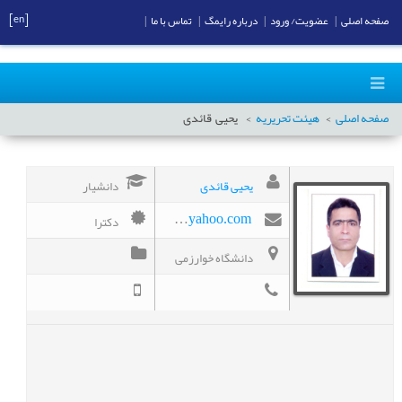
[en]
صفحه اصلی
|
عضویت/ ورود
|
درباره رایمگ
|
تماس با ما
|
صفحه اصلی
هیئت تحریریه
یحیی
قائدی
یحیی قائدی
دانشیار
دکترا
yahyaghaedy@yahoo.com
دانشگاه خوارزمی