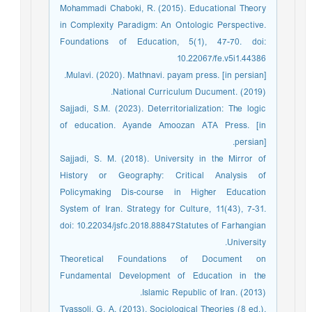
Mohammadi Chaboki, R. (2015). Educational Theory
in Complexity Paradigm: An Ontologic Perspective.
Foundations of Education, 5(1), 47-70. doi:
10.22067/fe.v5i1.44386
Mulavi. (2020). Mathnavi. payam press. [in persian].
National Curriculum Ducument. (2019).
Sajjadi, S.M. (2023). Deterritorialization: The logic
of education. Ayande Amoozan ATA Press. [in
persian].
Sajjadi, S. M. (2018). University in the Mirror of
History or Geography: Critical Analysis of
Policymaking Dis-course in Higher Education
System of Iran. Strategy for Culture, 11(43), 7-31.
doi: 10.22034/jsfc.2018.88847Statutes of Farhangian
University.
Theoretical Foundations of Document on
Fundamental Development of Education in the
Islamic Republic of Iran. (2013).
Tvassoli, G. A. (2013). Sociological Theories (8 ed.).