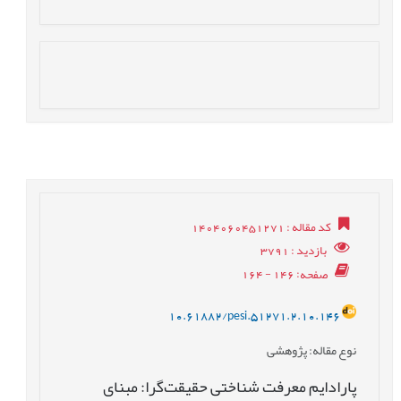
کد مقاله
: 1404060451271
بازدید
: 3791
صفحه
: 146 - 164
10.61882/pesi.51271.2.10.146
نوع مقاله
: پژوهشی
پارادایم معرفت‏ شناختی حقیقت‏‌گرا: مبنای