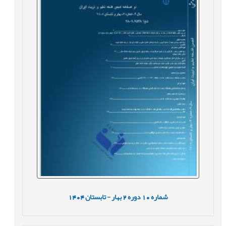
شماره
10
دوره
2
بهار - تابستان
1404