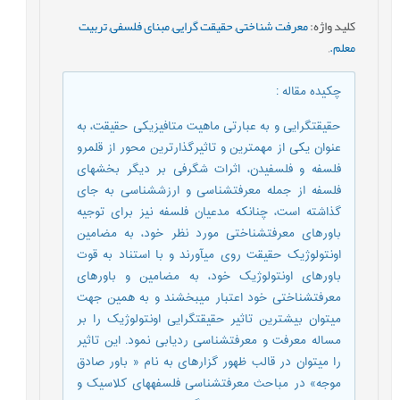
کلید واژه
:
معرفت‏ شناختی
,
حقیقت‏ گرایی
,
مبنای فلسفی
,
تربیت
معلم.
,
چکیده مقاله
:
حقیقت‏گرایی و به عبارتی ماهیت متافیزیکی حقیقت، به
عنوان یکی از مهم‏ترین و تاثیرگذارترین محور از قلمرو
فلسفه و فلسفیدن، اثرات شگرفی بر دیگر بخش‏های
فلسفه از جمله معرفت‏شناسی و ارزش‏شناسی به جای
گذاشته است، چنانکه مدعیان فلسفه نیز برای توجیه
باورهای معرفت‏شناختی مورد نظر خود، به مضامین
اونتولوژیک حقیقت روی می‏آورند و با استناد به قوت
باورهای اونتولوژیک خود، به مضامین و باورهای
معرفت‏شناختی خود اعتبار می‏بخشند و به همین جهت
می‏توان بیشترین تاثیر حقیقت‏گرایی اونتولوژیک را بر
مساله معرفت و معرفت‏شناسی ردیابی نمود. این تاثیر
را می‏توان در قالب ظهور گزاره‏ای به نام « باور صادق
موجه» در مباحث معرفت‏شناسی فلسفه‏های کلاسیک و