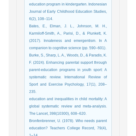
education program in kindergarten. Indonesian
Journal of Early Childhood Education Studies,
6(2), 108–114.
Bates, E., Elman, J. L., Johnson, M. H.,
Karmiloff‐Smith, A., Parisi, D., & Plunkett, K.
(2017). Innateness and emergentism. In A
companion to cognitive science (pp. 590–601).
Burke, S., Sharp, L. A., Woods, D., & Paradis, K.
F. (2024). Enhancing parental support through
parent-education programs in youth sport: A
systematic review. International Review of
Sport and Exercise Psychology, 17(1), 208–
235.
education and inequalities in child mortality: A
global systematic review and meta-analysis.
The Lancet, 398(10300), 608–620.
Bronfenbrenner, U. (1978). Who needs parent
education? Teachers College Record, 79(4),
1–14.