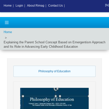
[fa]
Home
|
Login
|
About Rimag
|
Contact Us
|
Home
Explaining the Parent School Concept Based on Emergentism Approach
and Its Role in Advancing Early Childhood Education
Philosophy of Education