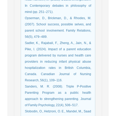
In Contemporary debates in philosophy of
mind (pp. 251–271).
Oyserman, D., Brickman, D., & Rhodes, M.
(2007). School success, possible selves, and
parent school involvement. Family Relations,
56(5), 479–489.
Sadler, K., Rajabali, F., Zheng, A., Jain, N., &
Pike, I. (2024). Impact of a parent education
program delivered by nurses and health care
providers in reducing infant physical abuse
hospitalization rates in British Columbia,
Canada. Canadian Journal of Nursing
Research, 56(1), 109–116.
Sanders, M. R. (2008). Triple P-Positive
Parenting Program as a public health
approach to strengthening parenting. Journal
of Family Psychology, 22(4), 506–517.
Slobodin, O., Hetzroni, O. E., Mandel, M., Saad