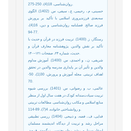
روان‌شناسی، 18(4)، 250-275.
حسینی، م.، رحیمی، ع.، سیفی، س. (1402). الگوی
سه‌بعدی فرزندپروری اسلامی با تأکید بر پرورش
فرزند صالح. فصلنامه روان‌شناسی و دین، 16(4)،
77-94.
رستگار، ز. (1400). تربیت فرزند در قرآن و حدیث با
تأکید بر نقش والدین. پژوهشنامه معارف قرآن و
حدیث، شماره ۲۴، صفحات ۱۲۱–۱۴۰.
شریفی، ن.، و احمدی، س. (1400). آموزش مداوم
والدین و تأثیر آن بر پایداری مدرسه والدین در تحقق
اهداف تربیتی. مجله آموزش و پرورش، 30(1)، 50-
70.
عالمی، ب. و رضوانی، س. (1401). بررسی شیوه
تربیت سیادت‌مندانه کودک در هفت سال اول از منظر
منابع اسلامی و مکاتب روان‌شناسی. مطالعات تربیتی
و روانشناختی خانواده، 4(7)، 89-114.
فدایی، ف.، فضه، و ذبیحی. (1404). ررسی تطبیقی
مراحل رشد و تربیت از دیدگاه اندیشمند مسلمان
ابوعلی‌سینا و رشد روانی-جنسی زیگموند فروید.