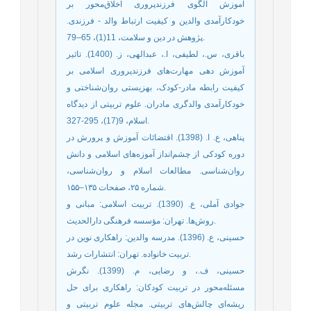
آموزش الگوی فرزندپروری اخلاق‌محور بر
خودکارآمدی والدین و کیفیت ارتباط والد - فرزندی.
پژوهش در دین و سلامت، 11(1)، 65–79.
باقری، س.، لطیفی، ا.، عبدالهی، ز. (1400). تاثیر
آموزش دهی مهارت‌های فرزندپروری اسلامی بر
کیفیت رابطه مادر-کودک، بهزیستی روان‌شناختی و
خودکارآمدی والدگری مادران. علوم تربیتی از دیدگاه
اسلام، 9(17)، 295-327.
پناهی، ع. ا. (1398). اقتضائات آموزش و پرورش در
دوره کودکی از چشم‌انداز آموزه‌های اسلامی و دانش
روان‌شناسی. مطالعات اسلام و روان‌شناسی،
شماره ۲۵، صفحات ۱۳۵–۱۵۵.
جوادی آملی، ع. (1390). تربیت اسلامی: مبانی و
روش‌ها. تهران: مؤسسه فرهنگی دارالحدیث.
حسینی، ع. (1396). مدرسه والدین: راهکاری نوین در
تربیت خانواده. تهران: انتشارات رشد.
حسینی، ف.، و رضایی، م. (1399). نگرش
مسئله‌محور در تربیت کودکان: راهکاری برای حل
ریشه‌ای چالش‌های تربیتی. مجله علوم تربیتی و