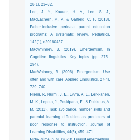
28(1), 23–32.
Lee, J. Y., Knauer, H. A., Lee, S. J.,
MacEachern, M. P., & Garfield, C. F. (2018).
Father-inclusive perinatal parent education
programs: A systematic review. Pediatrics,
142(1), e20180437.
MacWhinney, B. (2019). Emergentism. In
Cognitive linguistics—Key topics (pp. 275–
294).
MacWhinney, B. (2006). Emergentism—Use
often and with care. Applied Linguistics, 27(4),
729–740.
Niemi, P., Nurmi, J. E., Lyyra, A. L., Lerkkanen,
M. K., Lepola, J., Poskiparta, E., & Poikkeus, A.
M. (2011). Task avoidance, number skills and
parental learning difficulties as predictors of
poor response to instruction. Journal of
Learning Disabilities, 44(5), 459–471.
Nida‐Rümelin, M. (2023). Dualist emergentism.