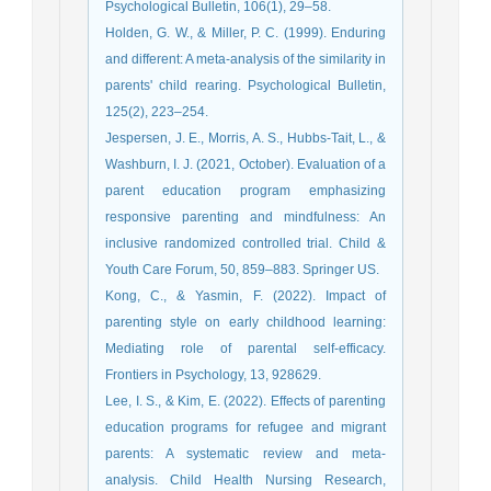
Psychological Bulletin, 106(1), 29–58.
Holden, G. W., & Miller, P. C. (1999). Enduring
and different: A meta-analysis of the similarity in
parents' child rearing. Psychological Bulletin,
125(2), 223–254.
Jespersen, J. E., Morris, A. S., Hubbs-Tait, L., &
Washburn, I. J. (2021, October). Evaluation of a
parent education program emphasizing
responsive parenting and mindfulness: An
inclusive randomized controlled trial. Child &
Youth Care Forum, 50, 859–883. Springer US.
Kong, C., & Yasmin, F. (2022). Impact of
parenting style on early childhood learning:
Mediating role of parental self-efficacy.
Frontiers in Psychology, 13, 928629.
Lee, I. S., & Kim, E. (2022). Effects of parenting
education programs for refugee and migrant
parents: A systematic review and meta-
analysis. Child Health Nursing Research,