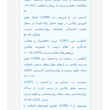
مطالعات تعلیم و تربیت با رویکرد اسلامی، 2(2)، ۲۹–
۴۶.
کریمی، ی.، و شریفی، ف. (1398). تحلیل نقش
آموزش والدین در بهبود تعامل والد-کودک از منظر
نظریه دلبستگی. فصلنامه روان‌شناسی تربیتی،
15(3)، ۳۳–۵۲.
کاظمی، س. (1397). تربیت اخلاق‌مدار و عقلانی:
بازنگری در نظام تربیتی با محوریت والدین.
پژوهش‌های تعلیم و تربیت،25(2)، ۹۵–۱۱۰.
کاظمی، ز.، رضایی، م.، و احمدی، س. (1398). نقش
مدرسه والدین در ارتقای مهارت‌های تربیتی خانواده.
مجله علوم تربیتی و روان‌شناسی کاربردی، 24(3)،
۱۱۲–۱۳۰.
محمدی، ن.، رضایی، م.، و احمدی، ز. (1397).
بررسی نقش والدین در تربیت فرزند از دیدگاه
روان‌شناسی رشد. مجله روان‌شناسی و علوم تربیتی
ایران، 23(2)، ۴۵–۶۲.
موسوی، ع. ا. (1395). تطبیق آموزه‌های اسلامی با