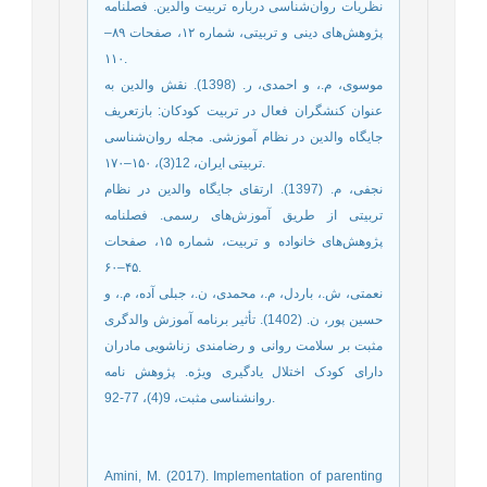
نظریات روان‌شناسی درباره تربیت والدین. فصلنامه
پژوهش‌های دینی و تربیتی، شماره ۱۲، صفحات ۸۹–
۱۱۰.
موسوی، م.، و احمدی، ر. (1398). نقش والدین به
عنوان کنشگران فعال در تربیت کودکان: بازتعریف
جایگاه والدین در نظام آموزشی. مجله روان‌شناسی
تربیتی ایران، 12(3)، ۱۵۰–۱۷۰.
نجفی، م. (1397). ارتقای جایگاه والدین در نظام
تربیتی از طریق آموزش‌های رسمی. فصلنامه
پژوهش‌های خانواده و تربیت، شماره ۱۵، صفحات
۴۵–۶۰.
نعمتی، ش.، باردل، م.، محمدی، ن.، جبلی آده، م.، و
حسین پور، ن. (1402). تأثیر برنامه آموزش والدگری
مثبت بر سلامت روانی و رضامندی زناشویی مادران
دارای کودک اختلال یادگیری ویژه. پژوهش نامه
روانشناسی مثبت، 9(4)، 77-92.
Amini, M. (2017). Implementation of parenting