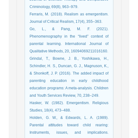
Criminology, 69(8), 963–979.
Ferraris, M. (2018). Realism as emergentism.
Journal of Critical Realism, 17(4), 355–363.
Go, L., & Pang, M. F. (2021).
Phenomenography in the “lived” context of
parental learning. International Journal of
Qualitative Methods, 20, 16094069211016160.
Grindal, T., Bowne, J. B., Yoshikawa, H.,
Schindler, H. S., Duncan, G. J., Magnuson, K.,
& Shonkoff, J. P. (2016). The added impact of
parenting education in early childhood
education programs: A meta-analysis. Children
and Youth Services Review, 70, 238–249.
Hasker, W. (1982). Emergentism. Religious
Studies, 18(4), 473–488.
Holden, G. W., & Edwards, L. A. (1989).
Parental attitudes toward child rearing:
Instruments, issues, and implications.