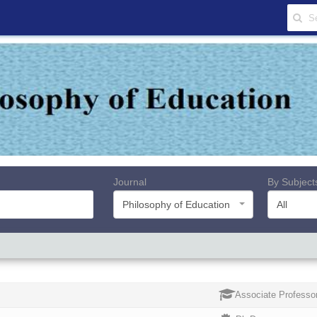
Journal
By Subject
Philosophy of Education
All
Associate Professo