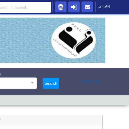
[فارسی]
s
Advanced
Search
r