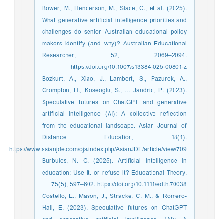
Bower, M., Henderson, M., Slade, C., et al. (2025).
What generative artificial intelligence priorities and
challenges do senior Australian educational policy
makers identify (and why)? Australian Educational
Researcher, 52, 2069–2094.
https://doi.org/10.1007/s13384-025-00801-z
Bozkurt, A., Xiao, J., Lambert, S., Pazurek, A.,
Crompton, H., Koseoglu, S., … Jandrić, P. (2023).
Speculative futures on ChatGPT and generative
artificial intelligence (AI): A collective reflection
from the educational landscape. Asian Journal of
Distance Education, 18(1).
https://www.asianjde.com/ojs/index.php/AsianJDE/article/view/709
Burbules, N. C. (2025). Artificial intelligence in
education: Use it, or refuse it? Educational Theory,
75(5), 597–602. https://doi.org/10.1111/edth.70038
Costello, E., Mason, J., Stracke, C. M., & Romero-
Hall, E. (2023). Speculative futures on ChatGPT