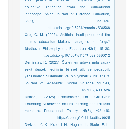
and generative artificial intelligence (AI): A
collective reflection from the educational
landscape. Asian Journal of Distance Education,
18(1), 53–130.
https://doi.org/10.5281/zenodo.7636568
Cox, G. M. (2023). Artificial intelligence and the
aims of education: Makers, managers, or inforgs?
Studies in Philosophy and Education, 43(1), 15–30.
https://doi.org/10.1007/s11217-023-09907-2
Demiralay, R. (2025). Öğretmen adaylarında yapay
zekâ destekli eğitimin bilişsel yük ve pedagojik
yansımaları: Sistematik ve bibliyometrik bir analiz.
Journal of Academic Social Science Studies,
18(103), 499–526.
Dishon, G. (2025). Frankenstein, Emile, ChatGPT:
Educating AI between natural learning and artificial
monsters. Educational Theory, 75(5), 702–719.
https://doi.org/10.1111/edth.70025
Dwivedi, Y. K., Kshetri, N., Hughes, L., Slade, E. L.,