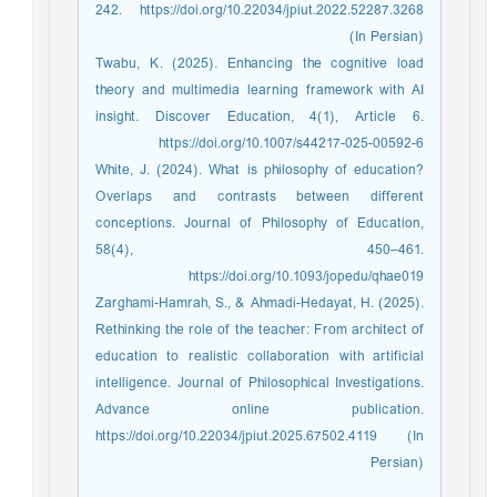
242. https://doi.org/10.22034/jpiut.2022.52287.3268
(In Persian)
Twabu, K. (2025). Enhancing the cognitive load
theory and multimedia learning framework with AI
insight. Discover Education, 4(1), Article 6.
https://doi.org/10.1007/s44217-025-00592-6
White, J. (2024). What is philosophy of education?
Overlaps and contrasts between different
conceptions. Journal of Philosophy of Education,
58(4), 450–461.
https://doi.org/10.1093/jopedu/qhae019
Zarghami-Hamrah, S., & Ahmadi-Hedayat, H. (2025).
Rethinking the role of the teacher: From architect of
education to realistic collaboration with artificial
intelligence. Journal of Philosophical Investigations.
Advance online publication.
https://doi.org/10.22034/jpiut.2025.67502.4119 (In
Persian)