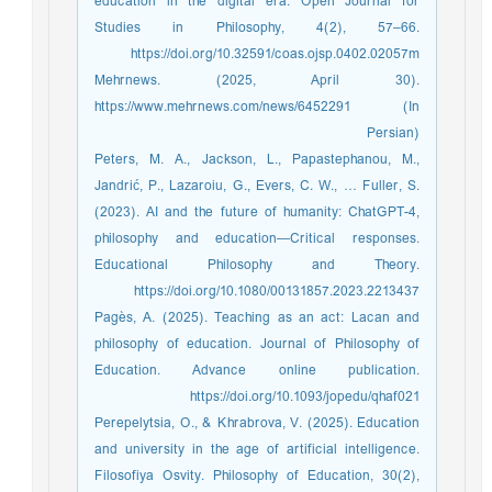
education in the digital era. Open Journal for
Studies in Philosophy, 4(2), 57–66.
https://doi.org/10.32591/coas.ojsp.0402.02057m
Mehrnews. (2025, April 30).
https://www.mehrnews.com/news/6452291 (In
Persian)
Peters, M. A., Jackson, L., Papastephanou, M.,
Jandrić, P., Lazaroiu, G., Evers, C. W., … Fuller, S.
(2023). AI and the future of humanity: ChatGPT-4,
philosophy and education—Critical responses.
Educational Philosophy and Theory.
https://doi.org/10.1080/00131857.2023.2213437
Pagès, A. (2025). Teaching as an act: Lacan and
philosophy of education. Journal of Philosophy of
Education. Advance online publication.
https://doi.org/10.1093/jopedu/qhaf021
Perepelytsia, O., & Khrabrova, V. (2025). Education
and university in the age of artificial intelligence.
Filosofiya Osvity. Philosophy of Education, 30(2),