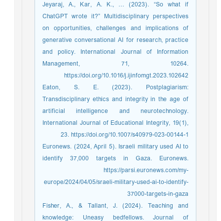
Jeyaraj, A., Kar, A. K., … (2023). “So what if
ChatGPT wrote it?” Multidisciplinary perspectives
on opportunities, challenges and implications of
generative conversational AI for research, practice
and policy. International Journal of Information
Management, 71, 10264.
https://doi.org/10.1016/j.ijinfomgt.2023.102642
Eaton, S. E. (2023). Postplagiarism:
Transdisciplinary ethics and integrity in the age of
artificial intelligence and neurotechnology.
International Journal of Educational Integrity, 19(1),
23. https://doi.org/10.1007/s40979-023-00144-1
Euronews. (2024, April 5). Israeli military used AI to
identify 37,000 targets in Gaza. Euronews.
https://parsi.euronews.com/my-
europe/2024/04/05/sraeli-military-used-ai-to-identify-
37000-targets-in-gaza
Fisher, A., & Tallant, J. (2024). Teaching and
knowledge: Uneasy bedfellows. Journal of