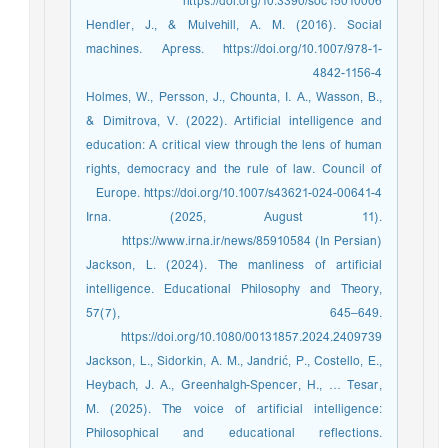
https://doi.org/10.3390/soc15010006
Hendler, J., & Mulvehill, A. M. (2016). Social
machines. Apress. https://doi.org/10.1007/978-1-
4842-1156-4
Holmes, W., Persson, J., Chounta, I. A., Wasson, B.,
& Dimitrova, V. (2022). Artificial intelligence and
education: A critical view through the lens of human
rights, democracy and the rule of law. Council of
Europe. https://doi.org/10.1007/s43621-024-00641-4
Irna. (2025, August 11).
https://www.irna.ir/news/85910584 (In Persian)
Jackson, L. (2024). The manliness of artificial
intelligence. Educational Philosophy and Theory,
57(7), 645–649.
https://doi.org/10.1080/00131857.2024.2409739
Jackson, L., Sidorkin, A. M., Jandrić, P., Costello, E.,
Heybach, J. A., Greenhalgh-Spencer, H., … Tesar,
M. (2025). The voice of artificial intelligence:
Philosophical and educational reflections.