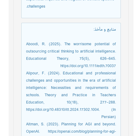
challenges.
منابع و مأخذ
:
Aboodi, R. (2025). The worrisome potential of
outsourcing critical thinking to artificial intelligence.
Educational Theory, 75(5), 626–645.
https://doi.org/10.1111/edth.70037
Alipour, F. (2024). Educational and professional
challenges and opportunities in the era of artificial
intelligence: Necessities and requirements of
schools. Theory and Practice in Teachers
Education, 10(18), 277–288.
https://doi.org/10.48310/itt.2024.17302.1004. (In
Persian)
Altman, S. (2023). Planning for AGI and beyond.
OpenAI. https://openai.com/blog/planning-for-agi-