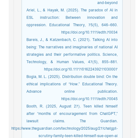
and-beyond
Ariel, L., & Hayak, M. (2025). The paradox of AI in
ESL instruction: Between innovation and
oppression. Educational Theory, 75(5), 646–660.
https://doi.org/10.1111/edth.70034
Bareis, J., & Katzenbach, C. (2021). Talking AI into
being: The narratives and imaginaries of national AI
strategies and their performative politics. Science,
Technology, & Human Values, 47(5), 855–881.
https://doi.org/10.1177/01622439211030007
Bogia, M. L. (2025). Distribution double bind: On the
ethical implications of “How.” Educational Theory.
Advance online publication.
https://doi.org/10.1111/edth.70045
Booth, R. (2025, August 27). Teen killed himself
after “months of encouragement from ChatGPT,”
lawsuit claims. The Guardian.
https://www.theguardian.com/technology/2025/aug/27/chatgpt-
scrutiny-family-teen-killed-himself-sue-open-ai