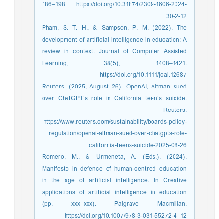
186–198. https://doi.org/10.31874/2309-1606-2024-
30-2-12
Pham, S. T. H., & Sampson, P. M. (2022). The
development of artificial intelligence in education: A
review in context. Journal of Computer Assisted
Learning, 38(5), 1408–1421.
https://doi.org/10.1111/jcal.12687
Reuters. (2025, August 26). OpenAI, Altman sued
over ChatGPT’s role in California teen’s suicide.
Reuters.
https://www.reuters.com/sustainability/boards-policy-
regulation/openai-altman-sued-over-chatgpts-role-
california-teens-suicide-2025-08-26
Romero, M., & Urmeneta, A. (Eds.). (2024).
Manifesto in defence of human-centred education
in the age of artificial intelligence. In Creative
applications of artificial intelligence in education
(pp. xxx–xxx). Palgrave Macmillan.
https://doi.org/10.1007/978-3-031-55272-4_12