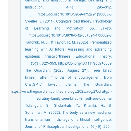
difficulty, and instructional design. Learning and
Instruction, 4(4), 295–312.
https://doi.org/10.1016/0959-4752(94)90003-5
Sweller, J. (2011). Cognitive load theory. Psychology
of Learning and Motivation, 55, 37–76.
https://doi.org/10.1016/B978-0-12-387691-1.00002-8
Tanchuk, N. J., & Taylor, R. M. (2025). Personalized
learning with AI tutors: Assessing and advancing
epistemic trustworthiness. Educational Theory,
75(3), 327–353. https://doi.org/10.1111/edth.70009
The Guardian. (2025, August 27). Teen killed
himself after “months of encouragement from
ChatGPT,” lawsuit claims. The Guardian.
https://www.theguardian.com/technology/2025/aug/27/chatgpt-
scrutiny-family-teen-killed-himself-sue-open-ai
Tofangchi, S., Shokrkhah, Y., Khaniki, H., &
Soltanifar, M. (2022). The body as a new media or
transhumanism in the age of artificial intelligence.
Journal of Philosophical Investigations, 16(40), 225–