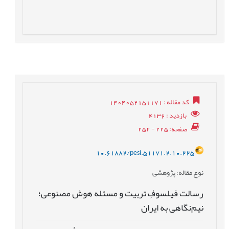
کد مقاله
: 1404052151171
بازدید
: 4136
صفحه
: 225 - 252
10.61882/pesi.51171.2.10.225
نوع مقاله
: پژوهشی
رسالت فیلسوفِ تربیت و مسئله هوش مصنوعی؛
نیم‌نگاهی به ایران