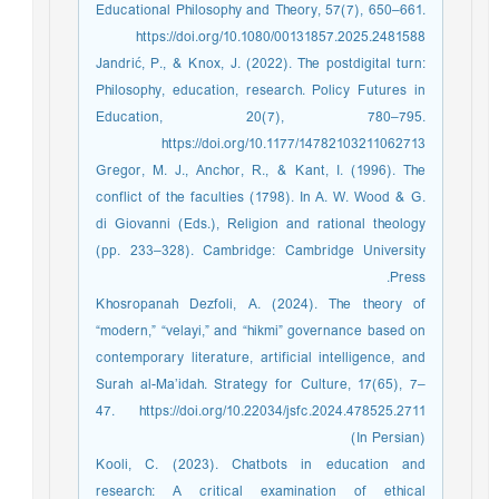
Educational Philosophy and Theory, 57(7), 650–661.
https://doi.org/10.1080/00131857.2025.2481588
Jandrić, P., & Knox, J. (2022). The postdigital turn:
Philosophy, education, research. Policy Futures in
Education, 20(7), 780–795.
https://doi.org/10.1177/14782103211062713
Gregor, M. J., Anchor, R., & Kant, I. (1996). The
conflict of the faculties (1798). In A. W. Wood & G.
di Giovanni (Eds.), Religion and rational theology
(pp. 233–328). Cambridge: Cambridge University
Press.
Khosropanah Dezfoli, A. (2024). The theory of
“modern,” “velayi,” and “hikmi” governance based on
contemporary literature, artificial intelligence, and
Surah al-Ma’idah. Strategy for Culture, 17(65), 7–
47. https://doi.org/10.22034/jsfc.2024.478525.2711
(In Persian)
Kooli, C. (2023). Chatbots in education and
research: A critical examination of ethical