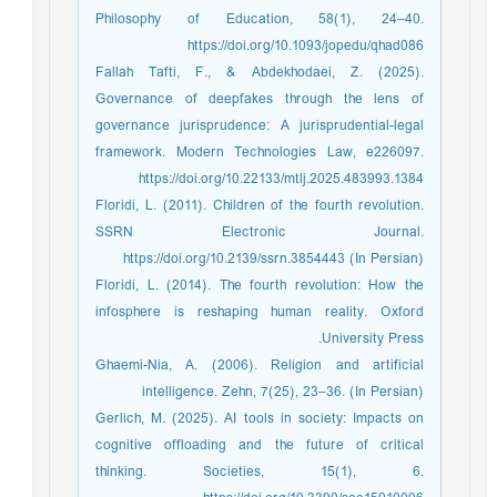
Philosophy of Education, 58(1), 24–40.
https://doi.org/10.1093/jopedu/qhad086
Fallah Tafti, F., & Abdekhodaei, Z. (2025).
Governance of deepfakes through the lens of
governance jurisprudence: A jurisprudential-legal
framework. Modern Technologies Law, e226097.
https://doi.org/10.22133/mtlj.2025.483993.1384
Floridi, L. (2011). Children of the fourth revolution.
SSRN Electronic Journal.
https://doi.org/10.2139/ssrn.3854443 (In Persian)
Floridi, L. (2014). The fourth revolution: How the
infosphere is reshaping human reality. Oxford
University Press.
Ghaemi-Nia, A. (2006). Religion and artificial
intelligence. Zehn, 7(25), 23–36. (In Persian)
Gerlich, M. (2025). AI tools in society: Impacts on
cognitive offloading and the future of critical
thinking. Societies, 15(1), 6.