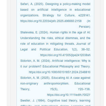
Safari, A. (2025). Designing a policy-making model
based on artificial intelligence in educational
organizations. Strategy for Culture, e228141.
https://doi.org/10.22034/jsfc.2025.496660.2758 (In
Persian)
Shalevska, E. (2024). Human rights in the age of AI:
Understanding the risks, ethical dilemmas, and the
role of education in mitigating threats. Journal of
Legal and Political Education, 1(2), 38–52.
https://doi.org/10.47305/jlpe2412038sh
Sidorkin, A. M. (2024). Artificial intelligence: Why is
it our problem? Educational Philosophy and Theory.
https://doi.org/10.1080/00131857.2024.2348810
Sidorkin, A. M. (2025). Educating AI: A case against
non-originary anthropomorphism. Educational
Theory, 75(5), 720–738.
https://doi.org/10.1111/edth.70027
Sweller, J. (1994). Cognitive load theory, learning