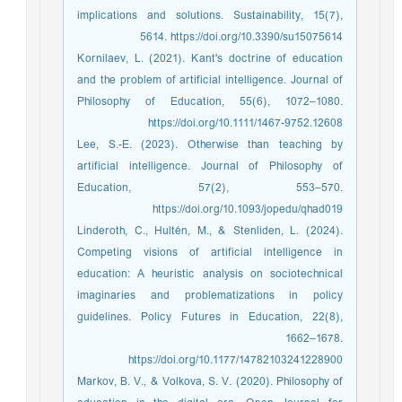
implications and solutions. Sustainability, 15(7),
5614. https://doi.org/10.3390/su15075614
Kornilaev, L. (2021). Kant's doctrine of education
and the problem of artificial intelligence. Journal of
Philosophy of Education, 55(6), 1072–1080.
https://doi.org/10.1111/1467-9752.12608
Lee, S.-E. (2023). Otherwise than teaching by
artificial intelligence. Journal of Philosophy of
Education, 57(2), 553–570.
https://doi.org/10.1093/jopedu/qhad019
Linderoth, C., Hultén, M., & Stenliden, L. (2024).
Competing visions of artificial intelligence in
education: A heuristic analysis on sociotechnical
imaginaries and problematizations in policy
guidelines. Policy Futures in Education, 22(8),
1662–1678.
https://doi.org/10.1177/14782103241228900
Markov, B. V., & Volkova, S. V. (2020). Philosophy of