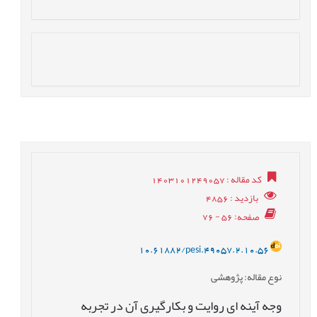
کد مقاله
: 1403101249057
بازدید
: 4856
صفحه
: 56 - 76
10.61882/pesi.49057.2.10.56
نوع مقاله
: پژوهشی
وجه آینه ای روایت و بکارگیری آن در تجربه