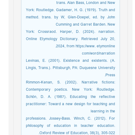
trans. Alan Bass, London and New
York: Routledge. Gadamer, H. G. (1979). Truth and
method. trans. by W, Glen-Doepel, ed. by John
Cumming and Garret Barden. New
York: Crossraod. Harper, D. (2024). narration.
Online Etymology Dictionary. Retrieved July 20,
2024, from https://www. etymonline.
com/word/narration
Levinas, E. (2001). Existence and existents. (A.
Lingis, Trans.). Pittsburgh, PA: Duquesne University
Press.
Rimmon-Kenan, S. (2002). Narrative fictions:
Contemporary poetics. New York: Routledge.
Schön, D. A. (1987). Educating the reflective
practitioner: Toward a new design for teaching and
learning in the
professions. Jossey-Bass. Winch, C. (2012). For
philosophy of education in teacher education.
Oxford Review of Education, 38(3), 305-322.