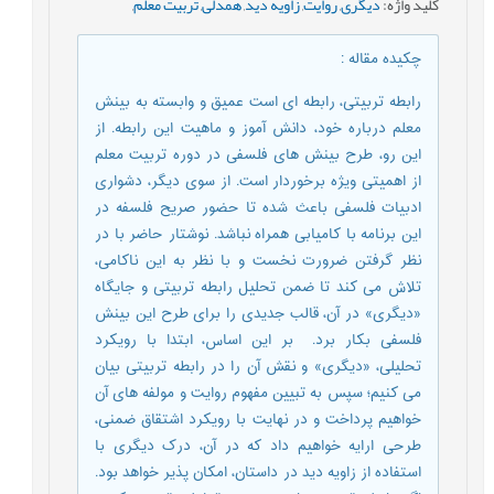
کلید واژه
:
دیگری
,
روایت
,
زاویه دید
,
همدلی
,
تربیت معلم
,
چکیده مقاله
:
رابطه تربیتی، رابطه ای است عمیق و وابسته به بینش
معلم درباره خود، دانش آموز و ماهیت این رابطه. از
این رو، طرح بینش های فلسفی در دوره تربیت معلم
از اهمیتی ویژه برخوردار است. از سوی دیگر، دشواری
ادبیات فلسفی باعث شده تا حضور صریح فلسفه در
این برنامه با کامیابی همراه نباشد. نوشتار حاضر با در
نظر گرفتن ضرورت نخست و با نظر به این ناکامی،
تلاش می کند تا ضمن تحلیل رابطه تربیتی و جایگاه
«دیگری» در آن، قالب جدیدی را برای طرح این بینش
فلسفی بکار برد. بر این اساس، ابتدا با رویکرد
تحلیلی، «دیگری» و نقش آن را در رابطه تربیتی بیان
می کنیم؛ سپس به تبیین مفهوم روایت و مولفه های آن
خواهیم پرداخت و در نهایت با رویکرد اشتقاق ضمنی،
طرحی ارایه خواهیم داد که در آن، درک دیگری با
استفاده از زاویه دید در داستان، امکان پذیر خواهد بود.