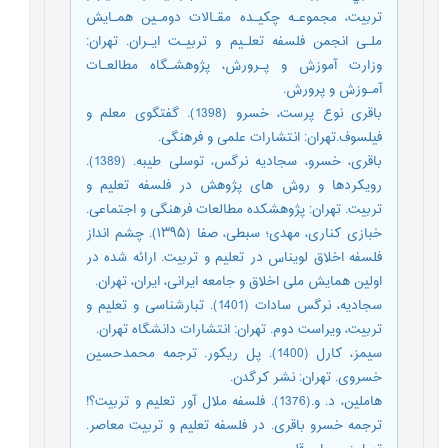
تربیت، مجموعـه چکیـده مقـالات دومـین همـایش
ملـی انجمن فلسفه تعلـیم و تربیـت ایـران. تهران:
وزارت آموزش و پـرورش، پژوهشـگاه مطالعـات
آمـوزش و پرورش.
باقری نوع پرست، خسرو (1398). گفتگوی معلم و
فیلسوف.تهران: انتشارات علمی و فرهنگی.
باقری، خسرو، سجادیه نرگس، توسلی طیبه. (1389).
رویکردها و روش های پژوهش در فلسفه تعلیم و
تربیت. تهران: پژوهشکده مطالعات فرهنگی و اجتماعی.
خبازی کناری، مهدی؛ سبطی، صفا (۱۳۹۵). چشم انداز
فلسفه اخلاق لویناس در تعلیم و تربیت. ارائه شده در
اولین همایش ملی اخلاق و جامعه ایرانی، ایران، تهران.
سجادیه، نرگس سادات (1401). تبارشناسی و تعلیم و
تربیت، ویراست دوم. تهران: انتشارات دانشگاه تهران.
سیمز، کارل (1400). پل ریکور. ترجمه محمدحسین
خسروی. تهران: نشر کرگدن.
هاملین، د. و.(1376). فلسفه ملال آور تعلیم و تربیت؟!
ترجمه خسرو باقری. در فلسفه تعلیم و تربیت معاصر.