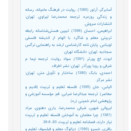
آسابرگر، آرتور (1380). روایت در فرهنگ عامیانه، رسانه
و زندگی روزمره. ترجمه محمدرضا لیراوی. تهران:
انتشارات سروش.
ابراهیمی، احسان (1396). تبیین هستی‌شناسانه رابطه
تربیتی معلم و شاگرد با الهام از اندیشه فلسفی
لویناس. پایان نامه کارشناسی ارشد به راهنمایی نرگس
سجادیه. تهران: دانشگاه تهران.
ابوت، اچ پورتر (1397). سواد روایت. ترجمه نیما م
شرفی و رویا پورآذر. تهران: نشر اطراف.
احمدی، بابک (1380). ساختار و تأویل متن، تهران:
نشر مرکز.
الیاس، جان (1395). فلسفه تعلیم و تربیت (قدیم و
معاصر). ترجمه عبدالرضا ضرابی. قم: مؤسسه آموزشی و
پژوهشی امام خمینی (ره).
ایروانی شهین، شرفی محمدرضا، یاری دهنوی، مراد
(1387). چرا معلمان به آموختن فلسفه تعلیم و تربیت
نیاز دارند، فصلنامه تعلیم و تربیت، 93، 6-36.
باقري، خسرو (1390). دیالوگ معلم و فیلسوف تعلیم و