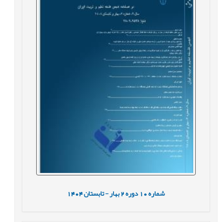
شماره
10
دوره
2
بهار - تابستان
1404