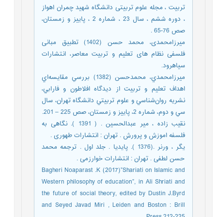
تربیت ، مجله علوم تربیتی دانشگاه شهید چمران اهواز
، دوره ششم ، سال 23 ، شماره 2 ، پاییز و زمستان،
صص 76-65 .
میرزامحمدی، محمد حسن (1402) تطبیق مبانی
فلسفی نظام های تعلیم و تربیت معاصر، انتشارات
سیاهرود.
ميرزامحمدي، محمدحسن (1382) بررسي مقايسه‌اي
اهداف تعليم و تربيت از ديدگاه افلاطون و فارابي،
نشريه روان‌شناسي و علوم تربيتي دانشگاه تهران، سال
سي و دوم، ‌شماره 2، پاييز و زمستان، صص 225 – 201.
نقیب زاده ، میر عبدالحسین . ( 1391 ). نگاهی به
فلسفه اموزش و پرورش . تهران : انتشارات طهوری .
یگر ، ورنر .(1376 ). پایدیا . جلد اول . ترجمه محمد
حسن لطفی . تهران : انتشارات خوارزمی .
Bagheri Noaparast .K (2017)”Shariati on Islamic and
Western philosophy of education”, in Ali Shriati and
the future of social theory, edited by Dustin J.Byrd
and Seyed Javad Miri , Leiden and Boston : Brill
Press,212-225 .