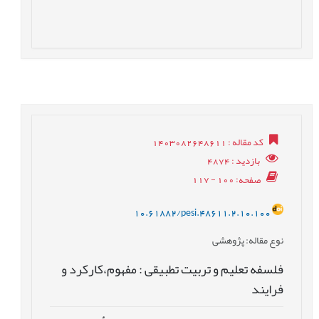
کد مقاله
: 1403082648611
بازدید
: 4874
صفحه
: 100 - 117
10.61882/pesi.48611.2.10.100
نوع مقاله
: پژوهشی
فلسفه تعلیم و تربیت تطبیقی : مفهوم،کارکرد و
فرایند