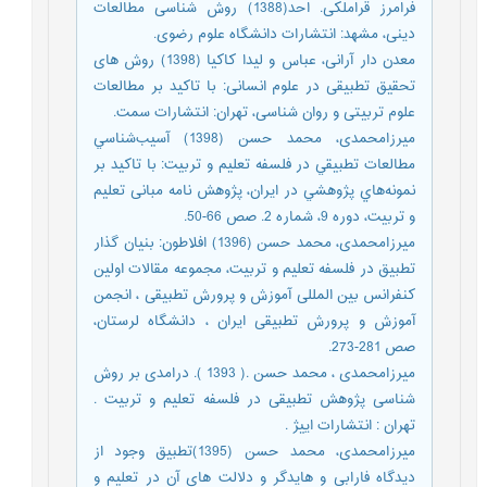
فرامرز قراملکی. احد(1388) روش شناسی مطالعات
دینی، مشهد: انتشارات دانشگاه علوم رضوی.
معدن دار آرانی، عباس و لیدا کاکیا (1398) روش های
تحقیق تطبیقی در علوم انسانی: با تاکید بر مطالعات
علوم تربیتی و روان شناسی، تهران: انتشارات سمت.
میرزامحمدی، محمد حسن (1398) آسيب‌شناسي
مطالعات تطبيقي در فلسفه تعليم و تربيت: با تاكيد بر
نمونه‌هاي پژوهشي در ايران، پژوهش نامه مبانی تعلیم
و تربیت، دوره 9، شماره 2. صص 66-50.
میرزامحمدی، محمد حسن (1396) افلاطون: بنیان گذار
تطبیق در فلسفه تعلیم و تربیت، مجموعه مقالات اولین
کنفرانس بین المللی آموزش و پرورش تطبیقی ، انجمن
آموزش و پرورش تطبیقی ایران ، دانشگاه لرستان،
صص 281-273.
میرزامحمدی ، محمد حسن .( 1393 ). درامدی بر روش
شناسی پژوهش تطبیقی در فلسفه تعلیم و تربیت .
تهران : انتشارات اییژ .
میرزامحمدی، محمد حسن (1395)تطبیق وجود از
دیدگاه فارابی و هایدگر و دلالت های آن در تعلیم و