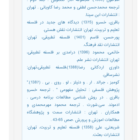
ترجمه محمدحسن لطفی و محمد رضا کاویانی . تهران
: انتشارات ابن سینا.
باقری، خسرو (1375) دیدگاه های جدید در فلسفه
تعلیم و تربیت، تهران: انتشارات نقش هستی.
پورحسن، قاسم (1401) فلسفه تطبیقی، تهران:
انتشارات نقد فرهنگ.
خاتمی، محمود (1396) درامدی بر فلسفه تطبیقی،
تهران: انتشارات نشر علم.
داوری اردکانی. رضا(1388)،فلسفه تطبیقی،تهران:
نشرساقی.
کومبز ، جرالد . ار . و دنیلز ، لو . روی . بی . (1387)."
پژوهش فلسفی : تحلیل مفهومی " . ترجمه خسرو
باقری . در روش شناسی مطالعات برنامه درسی .
ادموند. سی.شورت . ترجمه محمود مهرمحمدی و
همکاران . تهران : انتشارات سمت و پژوهشگاه
مطالعات اموزش و پرورش .صص 65-43 .
شریعتی، علی (1358) فلسفه تعلیم و تربیت، تهران:
انتشارات بعثت.