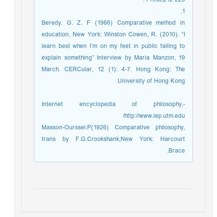
1.
Beredy. G. Z. F (1966) Comparative method in
education, New York: Winston Cowen, R. (2010). “I
learn best when I’m on my feet in public failing to
explain something” Interview by Maria Manzon, 19
March. CERCular, 12 (1): 4-7. Hong Kong: The
University of Hong Kong.
Internet encyclopedia of philosophy,-
http://www.iep.utm.edu/
Masson-Ourssel.P(1926) Comparative philosophy,
trans by F.G.Crookshank,New York: Harcourt
Brace.