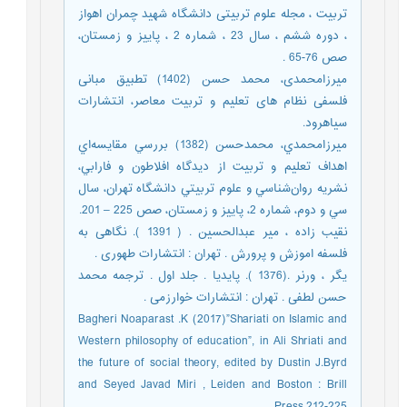
تربیت ، مجله علوم تربیتی دانشگاه شهید چمران اهواز
، دوره ششم ، سال 23 ، شماره 2 ، پاییز و زمستان،
صص 76-65 .
میرزامحمدی، محمد حسن (1402) تطبیق مبانی
فلسفی نظام های تعلیم و تربیت معاصر، انتشارات
سیاهرود.
ميرزامحمدي، محمدحسن (1382) بررسي مقايسه‌اي
اهداف تعليم و تربيت از ديدگاه افلاطون و فارابي،
نشريه روان‌شناسي و علوم تربيتي دانشگاه تهران، سال
سي و دوم، ‌شماره 2، پاييز و زمستان، صص 225 – 201.
نقیب زاده ، میر عبدالحسین . ( 1391 ). نگاهی به
فلسفه اموزش و پرورش . تهران : انتشارات طهوری .
یگر ، ورنر .(1376 ). پایدیا . جلد اول . ترجمه محمد
حسن لطفی . تهران : انتشارات خوارزمی .
Bagheri Noaparast .K (2017)”Shariati on Islamic and
Western philosophy of education”, in Ali Shriati and
the future of social theory, edited by Dustin J.Byrd
and Seyed Javad Miri , Leiden and Boston : Brill
Press,212-225 .