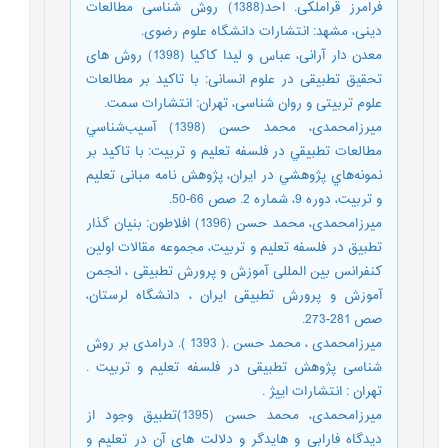
فرامرز قراملکی. احد(1388) روش شناسی مطالعات
دینی، مشهد: انتشارات دانشگاه علوم رضوی.
معدن دار آرانی، عباس و لیدا کاکیا (1398) روش های
تحقیق تطبیقی در علوم انسانی: با تاکید بر مطالعات
علوم تربیتی و روان شناسی، تهران: انتشارات سمت.
میرزامحمدی، محمد حسن (1398) آسيب‌شناسي
مطالعات تطبيقي در فلسفه تعليم و تربيت: با تاكيد بر
نمونه‌هاي پژوهشي در ايران، پژوهش نامه مبانی تعلیم
و تربیت، دوره 9، شماره 2. صص 66-50.
میرزامحمدی، محمد حسن (1396) افلاطون: بنیان گذار
تطبیق در فلسفه تعلیم و تربیت، مجموعه مقالات اولین
کنفرانس بین المللی آموزش و پرورش تطبیقی ، انجمن
آموزش و پرورش تطبیقی ایران ، دانشگاه لرستان،
صص 281-273.
میرزامحمدی ، محمد حسن .( 1393 ). درامدی بر روش
شناسی پژوهش تطبیقی در فلسفه تعلیم و تربیت .
تهران : انتشارات اییژ .
میرزامحمدی، محمد حسن (1395)تطبیق وجود از
دیدگاه فارابی و هایدگر و دلالت های آن در تعلیم و