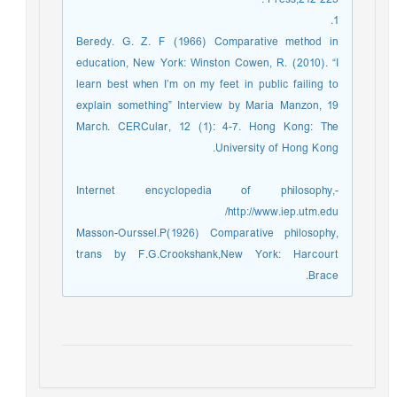
1.
Beredy. G. Z. F (1966) Comparative method in
education, New York: Winston Cowen, R. (2010). “I
learn best when I’m on my feet in public failing to
explain something” Interview by Maria Manzon, 19
March. CERCular, 12 (1): 4-7. Hong Kong: The
University of Hong Kong.
Internet encyclopedia of philosophy,-
http://www.iep.utm.edu/
Masson-Ourssel.P(1926) Comparative philosophy,
trans by F.G.Crookshank,New York: Harcourt
Brace.