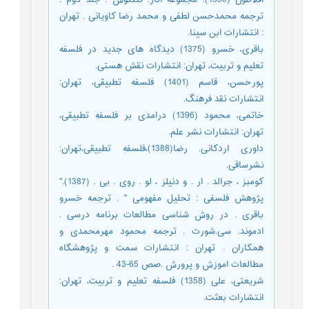
ترجمه محمدحسن لطفی و محمد رضا کاویانی . تهران
: انتشارات ابن سینا.
باقری، خسرو (1375) دیدگاه های جدید در فلسفه
تعلیم و تربیت، تهران: انتشارات نقش هستی.
پورحسن، قاسم (1401) فلسفه تطبیقی، تهران:
انتشارات نقد فرهنگ.
خاتمی، محمود (1396) درامدی بر فلسفه تطبیقی،
تهران: انتشارات نشر علم.
داوری اردکانی. رضا(1388)،فلسفه تطبیقی،تهران:
نشرساقی.
کومبز ، جرالد . ار . و دنیلز ، لو . روی . بی . (1387)."
پژوهش فلسفی : تحلیل مفهومی " . ترجمه خسرو
باقری . در روش شناسی مطالعات برنامه درسی .
ادموند. سی.شورت . ترجمه محمود مهرمحمدی و
همکاران . تهران : انتشارات سمت و پژوهشگاه
مطالعات اموزش و پرورش .صص 65-43 .
شریعتی، علی (1358) فلسفه تعلیم و تربیت، تهران:
انتشارات بعثت.