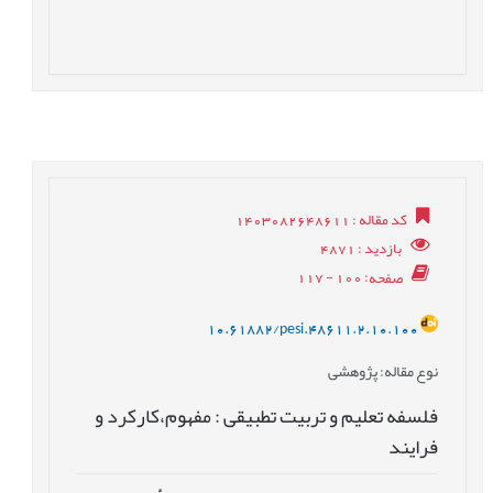
کد مقاله
: 1403082648611
بازدید
: 4871
صفحه
: 100 - 117
10.61882/pesi.48611.2.10.100
نوع مقاله
: پژوهشی
فلسفه تعلیم و تربیت تطبیقی : مفهوم،کارکرد و
فرایند