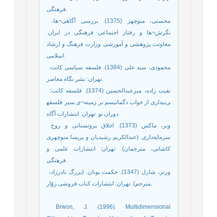
فرهنگی.
­ محسنی، منوچهر (1375). بررسی آگاهی¬ها،
نگرش¬ها و رفتار اجتماعی فرهنگی در ایران.
معاونت پژوهشی و آموزشی وزارت فرهنگ و ارشاد
اسلامی.
­ محمودی، سید علی (1384). فلسفه سیاسی کانت.
تهران: نشر نگاه معاصر.
­ نقیب زاده، میرعبدالحسین (1374). فلسفه کانت؛
بیداری از خواب دگماتیسم بر زمینه¬ی سیر فلسفه‎ی
دوران نو. تهران: انتشارات آگاه.
­ وبر، ماکس (1373). اخلاق پروتستانی و روح
سرمایه‌داری. (عبدالکریم رشیدیان و پریسا منوچهری
کاشانی، مترجمان). تهران: انتشارات علمی و
فرهنگی.
­ ورنر، شارل (1347). حکمت یونان. (بزرگ نادرزاد،
مترجم). تهران: انتشارات کتاب فروشی زوّار.
­ Brwon, J. (1996). Multidimensional