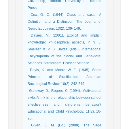
Citizenship, Toronto: University of Toronto
Press.
­ Cox, O. C. (1944). Class and caste: A
Definition and a Distinction, The Journal of
Negro Education, 13(2), 139- 149.
­ Davies, M. (2001). Explicit and implicit
knowledge: Philosophical aspects, In N. J.
Smelser & P. B. Baltes (eds.), International
Encyclopedia of the Social and Behavioral
Sciences. Amsterdam: Elsevier Science.
­ Davis, K. and Moore W. E. (1945). Some
Principle of Stratification, American
Sociological Review, 10(2), 242-249.
­ Galloway, D., Rogers, C. (1994). Motivational
style: A link in the relationship between school
effectiveness and children's behavior?
Educational and Child Psychology, 11(2), 16-
25.
­ Given, L. M. (Ed.) (2008). The Sage