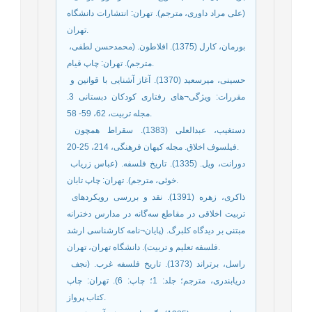
(علی مراد داوری، مترجم). تهران: انتشارات دانشگاه
تهران.
­ بورمان، کارل (1375). افلاطون. (محمدحسن لطفی،
مترجم). تهران: چاپ قیام.
­ حسینی، میرسعید (1370). آغاز آشنایی با قوانین و
مقررات: ویژگی¬های رفتاری کودکان دبستانی 3.
مجله تربیت، 62، 59- 58.
­ دستغیب، عبدالعلی (1383). سقراط همچون
فیلسوف اخلاق. مجله کیهان فرهنگی، 214، 25-20.
­ دورانت، ویل. (1335). تاریخ فلسفه. (عباس زریاب
خوئی، مترجم). تهران: چاپ تابان.
­ ذاکری، زهره (1391). نقد و بررسی رویکردهای
تربیت اخلاقی در مقاطع سه‌گانه در مدارس دخترانه
مبتنی بر دیدگاه کلبرگ. (پایان¬نامه کارشناسی ارشد
فلسفه تعلیم و تربیت). دانشگاه تهران، تهران.
­ راسل، برتراند (1373). تاریخ فلسفه غرب. (نجف
دریابندری، مترجم؛ جلد: 1؛ چاپ: 6). تهران: چاپ
کتاب پرواز.