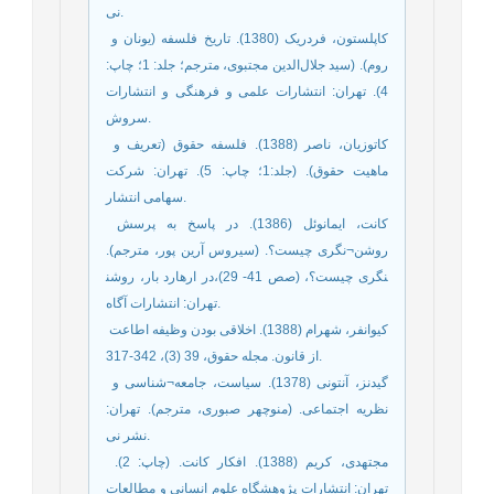
نی.
­ کاپلستون، فردریک (1380). تاریخ فلسفه (یونان و
روم). (سید جلال‌الدین مجتبوی، مترجم؛ جلد: 1؛ چاپ:
4). تهران: انتشارات علمی و فرهنگی و انتشارات
سروش.
­ کاتوزیان، ناصر (1388). فلسفه حقوق (تعریف و
ماهیت حقوق). (جلد:1؛ چاپ: 5). تهران: شرکت
سهامی انتشار.
­ کانت، ایمانوئل (1386). در پاسخ به پرسش
روشن¬نگری چیست؟. (سیروس آرین پور، مترجم).
در ارهارد بار، روشن‎نگری چیست؟، (صص 41- 29)،
تهران: انتشارات آگاه.
­ کیوانفر، شهرام (1388). اخلاقی بودن وظیفه اطاعت
از قانون. مجله حقوق، 39 (3)، 342-317.
­ گیدنز، آنتونی (1378). سیاست، جامعه¬شناسی و
نظریه اجتماعی. (منوچهر صبوری، مترجم). تهران:
نشر نی.
­ مجتهدی، کریم (1388). افکار کانت. (چاپ: 2).
تهران: انتشارات پژوهشگاه علوم انسانی و مطالعات