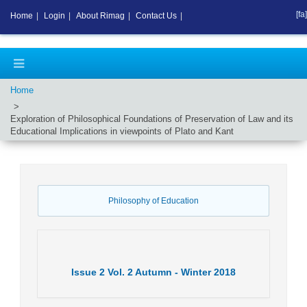
[fa]
Home
|
Login
|
About Rimag
|
Contact Us
|
Home
Exploration of Philosophical Foundations of Preservation of Law and its
Educational Implications in viewpoints of Plato and Kant
Philosophy of Education
Issue
2
Vol.
2
Autumn - Winter
2018