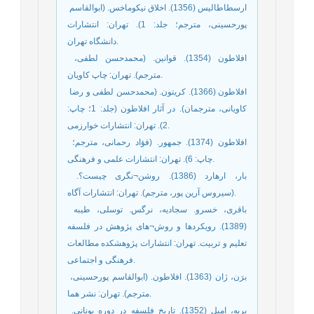
­ ارسطاطالیس (1356). اخلاق نیکوماخس. (ابوالقاسم
پورحسینی، مترجم؛ جلد: 1). تهران: انتشارات
دانشگاه تهران.
­ افلاطون (1354). قوانین. (محمدحسن لطفی،
مترجم). تهران: چاپ کاویان.
­ افلاطون (1366). کریتون. (محمدحسن لطفی و رضا
کاویانی، مترجمان). در آثار افلاطون (جلد: 1؛ چاپ:
2). تهران: انتشارات خوارزمی.
­ افلاطون (1374). جمهور. (فؤاد رحمانی، مترجم؛
چاپ: 6). تهران: انتشارات علمی و فرهنگی.
­ بار، ارهارد (1386). روشن¬نگری چیست؟.
(سیروس آرین پور، مترجم). تهران: انتشارات آگاه.
­ باقری، خسرو. سجادیه، نرگس. توسلی، طیبه
(1389). رویکردها و روش¬های پژوهش در فلسفه
تعلیم و تربیت. تهران: انتشارات پژوهشکده مطالعات
فرهنگی و اجتماعی.
­ برَن، ژان (1363). افلاطون. (ابوالقاسم پورحسینی،
مترجم). تهران: نشر هما.
­ بریه، امیل (1352). تاریخ فلسفه در دوره یونانی.