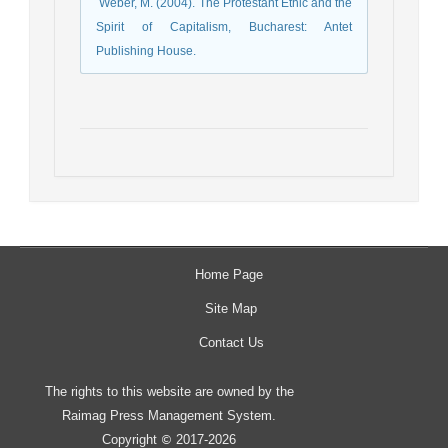
­ Weber, M. (2004). The Protestant Ethic and the
Spirit of Capitalism, Bucharest: Antet
Publishing House.
Home Page
Site Map
Contact Us
The rights to this website are owned by the
Raimag Press Management System.
Copyright
2017-2026
©