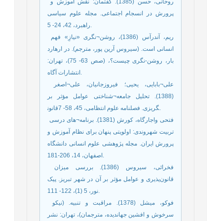
­ روحانی، حسن (1385). گفتمان: نقش آموزش و
پرورش در انسجام اجتماعی. مجله علوم سیاسی
راهبرد، 42، 24- 5.
­ ریم، آندرآس (1386)، روشن¬نگری «نیازِ» فهم
انسانی است. (سیروس آرین پور، مترجم). در ارهارد
بار، روشن-نگری چیست؟، (صص 63- 75)، تهران:
انتشارات آگاه.
­ علی¬بابایی، یحیی؛ فیروزجانیان، علی¬اصغر
(1388). تحلیل جامعه¬شناختی عوامل مؤثر بر
قانون‎گریزی. فصلنامه علوم انتظامی، 45، 58- 7.
­ فتحی واجارگاه، کورش (1381). برنامه¬های درسی
تربیت شهروندی: اولویتی پنهان برای نظام آموزش و
پرورش ایران. مجله پژوهشی علوم انسانی دانشگاه
اصفهان، 14، 206-181.
­ فخرائی، سیروس (1386). بررسی میزان
قانون‌پذیری و عوامل مؤثر بر آن در شهر تبریز. پیک
نور، 5 (1)، 122- 111.
­ فوکو، میشل (1378). مراقبت و تنبیه. (نیکو
سرخوش و افشین جهاندیده، مترجمان)، تهران: نشر