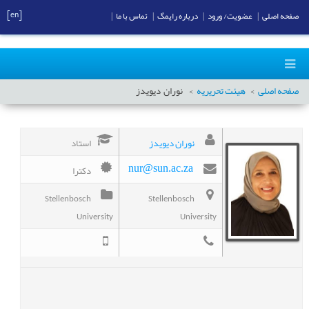
[en]
صفحه اصلی
|
عضویت/ ورود
|
درباره رایمگ
|
تماس با ما
|
صفحه اصلی
هیئت تحریریه
نوران
دیویدز
نوران دیویدز
استاد
دکترا
nur@sun.ac.za
Stellenbosch
Stellenbosch
University
University